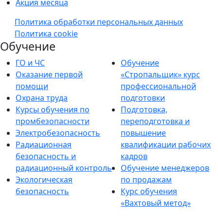
Акция месяца
Политика обработки персональных данных
Политика cookie
Обучение
ГО и ЧС
Обучение
Оказание первой
«Стропальщик» курс
помощи
профессиональной
Охрана труда
подготовки
Курсы обучения по
Подготовка,
промбезопасности
переподготовка и
Электробезопасность
повышение
Радиационная
квалификации рабочих
безопасность и
кадров
радиационный контроль
Обучение менеджеров
Экологическая
по продажам
безопасность
Курс обучения
«Вахтовый метод»