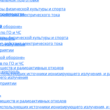
нальной подготовки
ы физической культуры и спорта
роизводстве
действия электрического тока
в
ой обороне»
по ГО и ЧС
ры физической культуры и спорта
онтроль
 действия электрического тока
го излучения
приятии
кой обороне»
в по ГО и ЧС
еществ и радиоактивных отходов
 контроль
использующих источники ионизирующего излучения, и 
его излучения
дприятии
ь
веществ и радиоактивных отходов
 использующих источники ионизирующего излучения, и