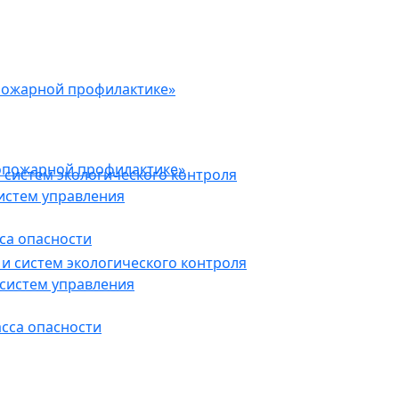
пожарной профилактике»
опожарной профилактике»
 систем экологического контроля
истем управления
са опасности
и систем экологического контроля
систем управления
асса опасности