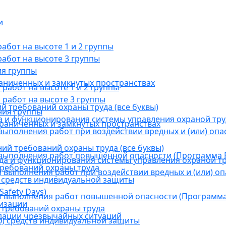
и
бот на высоте 1 и 2 группы
абот на высоте 3 группы
ия группы
раниченных и замкнутых пространствах
абот на высоте 1 и 2 группы
работ на высоте 3 группы
й требований охраны труда (все буквы)
ния группы
 и функционирования системы управления охраной тру
граниченных и замкнутых пространствах
ыполнения работ при воздействии вредных и (или) опа
ний требований охраны труда (все буквы)
выполнения работ повышенной опасности (Программа В
а и функционирования системы управления охраной тр
требований охраны труда
выполнения работ при воздействии вредных и (или) оп
 средств индивидуальной защиты
afety Days)
 выполнения работ повышенной опасности (Программа 
низации
 требований охраны труда
дации чрезвычайных ситуаций
) средств индивидуальной защиты