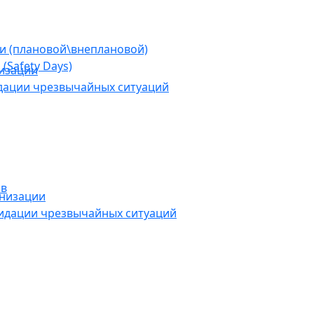
ии (плановой\внеплановой)
(Safety Days)
низации
дации чрезвычайных ситуаций
ов
анизации
видации чрезвычайных ситуаций