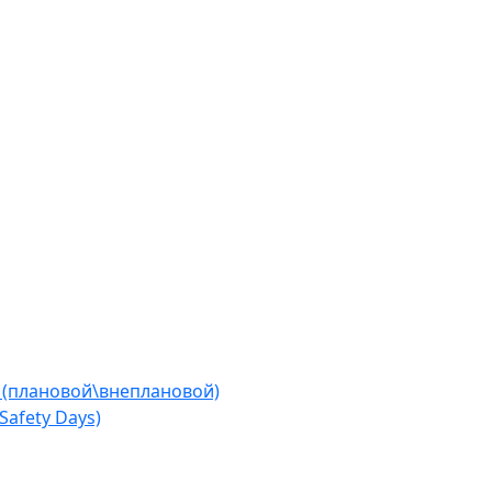
 (плановой\внеплановой)
afety Days)