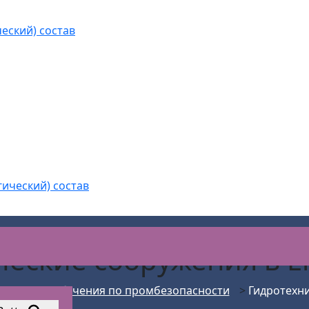
еский) состав
гический) состав
ческие сооружения
в 
>
Курсы обучения по промбезопасности
>
Гидротехн