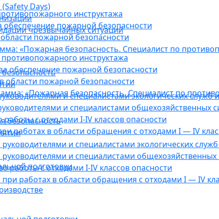
(Safety Days)
противопожарного инструктажа
анизации
а обеспечение пожарной безопасности
видации чрезвычайных ситуаций
 области пожарной безопасности
мма: «Пожарная безопасность. Специалист по противо
 противопожарного инструктажа
за обеспечение пожарной безопасности
 безопасность
в области пожарной безопасности
ятии
амма: «Пожарная безопасность. Специалист по против
уководителями и специалистами экологических служб и
руководителями и специалистами общехозяйственных с
работы с отходами I-IV классов опасности
я безопасность
ри работах в области обращения с отходами I — IV клас
иятии
руководителями и специалистами экологических служб 
 руководителями и специалистами общехозяйственных 
альной подготовки
о работы с отходами I-IV классов опасности
при работах в области обращения с отходами I — IV кл
оизводстве