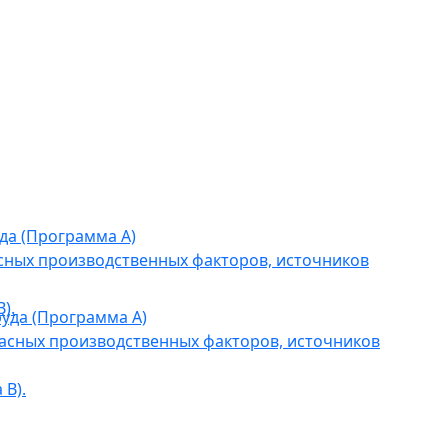
да (Программа А)
сных производственных факторов, источников
).
уда (Программа А)
асных производственных факторов, источников
В).