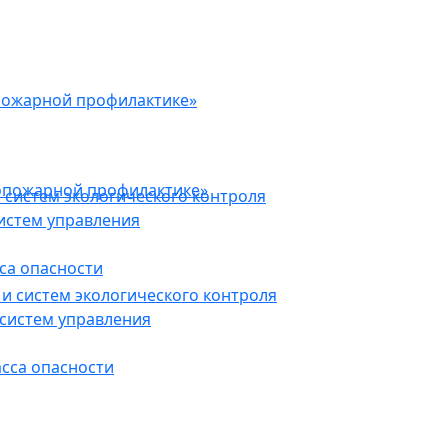
пожарной профилактике»
опожарной профилактике»
 систем экологического контроля
истем управления
са опасности
и систем экологического контроля
систем управления
асса опасности