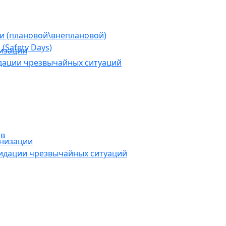
ии (плановой\внеплановой)
(Safety Days)
низации
дации чрезвычайных ситуаций
ов
анизации
видации чрезвычайных ситуаций