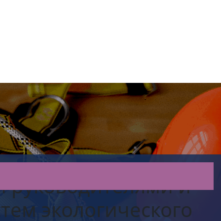
и руководителями и
стем экологического