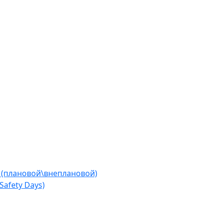
 (плановой\внеплановой)
afety Days)