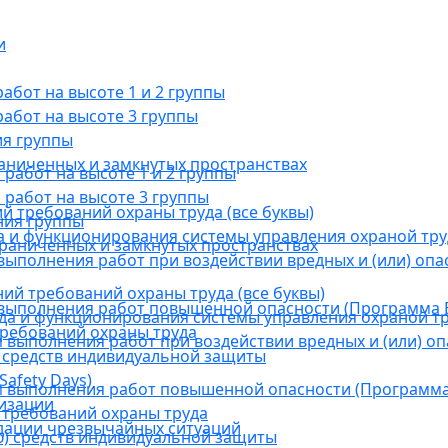
и
бот на высоте 1 и 2 группы
абот на высоте 3 группы
ия группы
раниченных и замкнутых пространствах
абот на высоте 1 и 2 группы
работ на высоте 3 группы
й требований охраны труда (все буквы)
ния группы
 и функционирования системы управления охраной тру
граниченных и замкнутых пространствах
ыполнения работ при воздействии вредных и (или) опа
ний требований охраны труда (все буквы)
выполнения работ повышенной опасности (Программа В
а и функционирования системы управления охраной тр
требований охраны труда
выполнения работ при воздействии вредных и (или) оп
 средств индивидуальной защиты
afety Days)
 выполнения работ повышенной опасности (Программа 
низации
 требований охраны труда
дации чрезвычайных ситуаций
) средств индивидуальной защиты