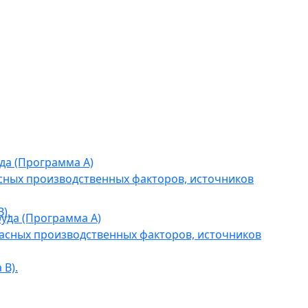
да (Программа А)
сных производственных факторов, источников
).
уда (Программа А)
асных производственных факторов, источников
В).