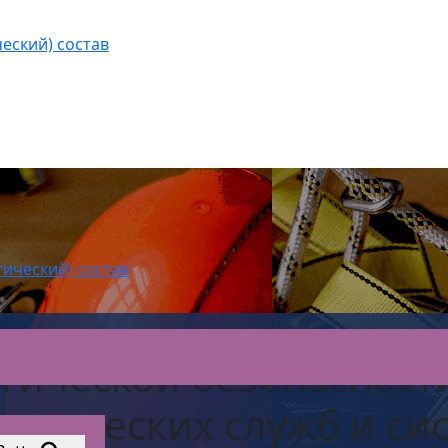
еский) состав
гический) состав
гической безопасност
огических служб и си