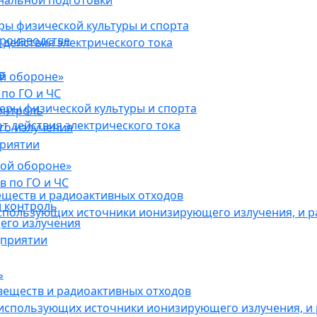
нальной подготовки
ы физической культуры и спорта
роизводстве
действия электрического тока
в
ой обороне»
по ГО и ЧС
ры физической культуры и спорта
онтроль
 действия электрического тока
го излучения
приятии
кой обороне»
в по ГО и ЧС
еществ и радиоактивных отходов
 контроль
использующих источники ионизирующего излучения, и 
его излучения
дприятии
ь
веществ и радиоактивных отходов
 использующих источники ионизирующего излучения, и