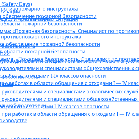
(Safety Days)
противопожарного инструктажа
анизации
а обеспечение пожарной безопасности
видации чрезвычайных ситуаций
 области пожарной безопасности
мма: «Пожарная безопасность. Специалист по противо
 противопожарного инструктажа
за обеспечение пожарной безопасности
 безопасность
в области пожарной безопасности
ятии
амма: «Пожарная безопасность. Специалист по против
уководителями и специалистами экологических служб и
руководителями и специалистами общехозяйственных с
работы с отходами I-IV классов опасности
я безопасность
ри работах в области обращения с отходами I — IV клас
иятии
руководителями и специалистами экологических служб 
 руководителями и специалистами общехозяйственных 
альной подготовки
о работы с отходами I-IV классов опасности
при работах в области обращения с отходами I — IV кл
оизводстве