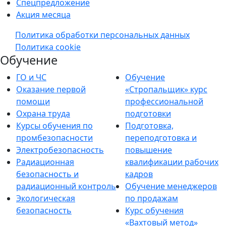
Спецпредложение
Акция месяца
Политика обработки персональных данных
Политика cookie
Обучение
ГО и ЧС
Обучение
Оказание первой
«Стропальщик» курс
помощи
профессиональной
Охрана труда
подготовки
Курсы обучения по
Подготовка,
промбезопасности
переподготовка и
Электробезопасность
повышение
Радиационная
квалификации рабочих
безопасность и
кадров
радиационный контроль
Обучение менеджеров
Экологическая
по продажам
безопасность
Курс обучения
«Вахтовый метод»