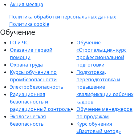
Акция месяца
Политика обработки персональных данных
Политика cookie
Обучение
ГО и ЧС
Обучение
Оказание первой
«Стропальщик» курс
помощи
профессиональной
Охрана труда
подготовки
Курсы обучения по
Подготовка,
промбезопасности
переподготовка и
Электробезопасность
повышение
Радиационная
квалификации рабочих
безопасность и
кадров
радиационный контроль
Обучение менеджеров
Экологическая
по продажам
безопасность
Курс обучения
«Вахтовый метод»