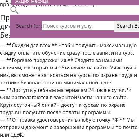
Акция месяца
профстандарту и при найме на работу.
Преимущества обучения в центре
дистанционного образования «Ас
Search for:
Search B
Безопасности»:
— **Скидки для всех.** Чтобы получить максимальную
скидку, оплатите обучение сразу после записи на курс.
— **Горячие предложения.** Следите за нашими
акциями, о которых мы объявляем на сайте. Участвуя в
них, вы сможете записаться на курсы по охране труда и
технике безопасности по минимальной цене.
— **Доступ к учебным материалам 24 часа в сутки.**
Они располагаются в закрытой части нашего сайта.
Круглосуточный онлайн-доступ к курсам по охране
труда вы получите после оплаты программы.
— **Отправка удостоверения в любую точку РФ.** Мы
отправим документ о завершении программы по почте
или СДЭК.