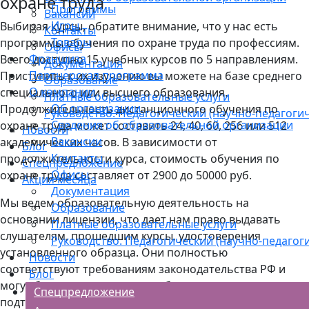
охране труда
Программы
Вакансии
Игры
Выбирая курсы, обратите внимание, что у нас есть
Контакты
Товары
программы обучения по охране труда по профессиям.
Офисы
Франшиза
Всего доступно 15 учебных курсов по 5 направлениям.
Документация
Партнерская программа
Приступить к их изучению вы можете на базе среднего
Образование
О компании
специального или высшего образования.
Платные образовательные услуги
Об организации
Продолжительность дистанционного обучения по
Руководство. Педагогический (научно-педагогич
Сведения об образовательной организации
охране труда может составить 24, 40, 60, 256 или 512
Новости
Вакансии
академических часов. В зависимости от
Блог
Контакты
продолжительности курса, стоимость обучения по
Спецпредложение
Офисы
охране труда составляет от 2900 до 50000 руб.
Акция месяца
Документация
Мы ведем образовательную деятельность на
Образование
основании лицензии, что дает нам право выдавать
Платные образовательные услуги
слушателям, прошедшим курсы, удостоверения
Руководство. Педагогический (научно-педагоги
установленного образца. Они полностью
Новости
соответствуют требованиям законодательства РФ и
Блог
могут быть предоставлены работодателю для
Спецпредложение
подтверждения квалификации, соответствия