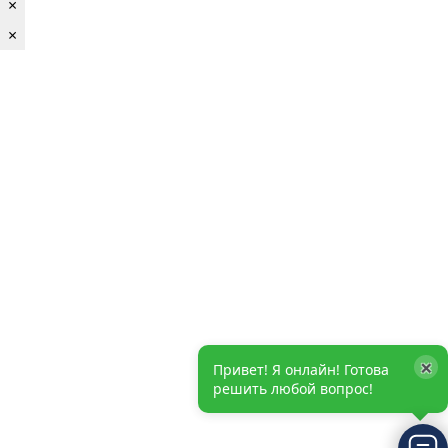
×
×
×
Привет! Я онлайн! Готова
решить любой вопрос!