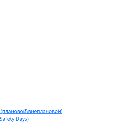
 (плановой\внеплановой)
afety Days)