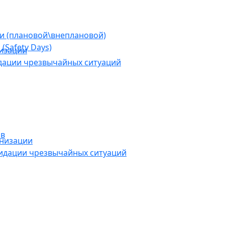
ии (плановой\внеплановой)
(Safety Days)
низации
дации чрезвычайных ситуаций
ов
анизации
видации чрезвычайных ситуаций