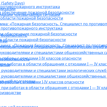
(Safety Days)
противопожарного инструктажа
анизации
а обеспечение пожарной безопасности
видации чрезвычайных ситуаций
 области пожарной безопасности
мма: «Пожарная безопасность. Специалист по противо
 противопожарного инструктажа
за обеспечение пожарной безопасности
 безопасность
в области пожарной безопасности
ятии
амма: «Пожарная безопасность. Специалист по против
уководителями и специалистами экологических служб и
руководителями и специалистами общехозяйственных с
работы с отходами I-IV классов опасности
я безопасность
ри работах в области обращения с отходами I — IV клас
иятии
руководителями и специалистами экологических служб 
 руководителями и специалистами общехозяйственных 
альной подготовки
о работы с отходами I-IV классов опасности
при работах в области обращения с отходами I — IV кл
оизводстве