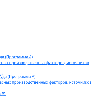
да (Программа А)
сных производственных факторов, источников
).
уда (Программа А)
асных производственных факторов, источников
В).