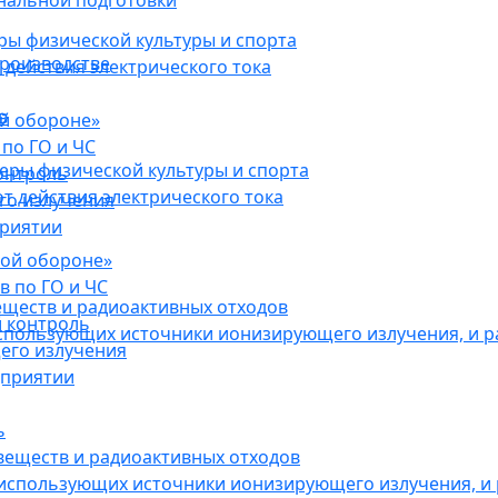
нальной подготовки
ы физической культуры и спорта
роизводстве
действия электрического тока
в
ой обороне»
по ГО и ЧС
ры физической культуры и спорта
онтроль
 действия электрического тока
го излучения
приятии
кой обороне»
в по ГО и ЧС
еществ и радиоактивных отходов
 контроль
использующих источники ионизирующего излучения, и 
его излучения
дприятии
ь
веществ и радиоактивных отходов
 использующих источники ионизирующего излучения, и