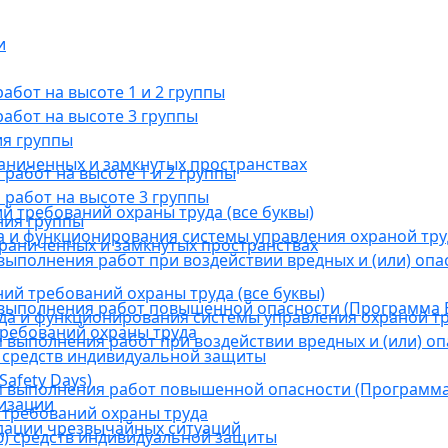
и
бот на высоте 1 и 2 группы
абот на высоте 3 группы
ия группы
раниченных и замкнутых пространствах
абот на высоте 1 и 2 группы
работ на высоте 3 группы
й требований охраны труда (все буквы)
ния группы
 и функционирования системы управления охраной тру
граниченных и замкнутых пространствах
ыполнения работ при воздействии вредных и (или) опа
ний требований охраны труда (все буквы)
выполнения работ повышенной опасности (Программа В
а и функционирования системы управления охраной тр
требований охраны труда
выполнения работ при воздействии вредных и (или) оп
 средств индивидуальной защиты
afety Days)
 выполнения работ повышенной опасности (Программа 
низации
 требований охраны труда
дации чрезвычайных ситуаций
) средств индивидуальной защиты