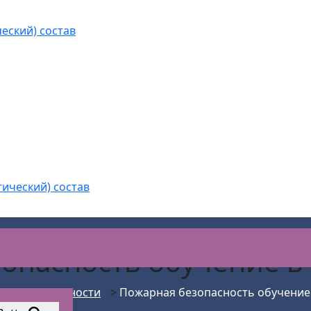
еский) состав
гический) состав
опасность обучение в
АС Безопасности
>
Пожарная безопасность обучение