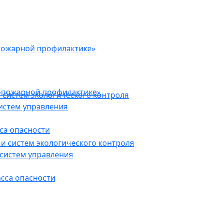
пожарной профилактике»
опожарной профилактике»
 систем экологического контроля
истем управления
са опасности
и систем экологического контроля
систем управления
асса опасности