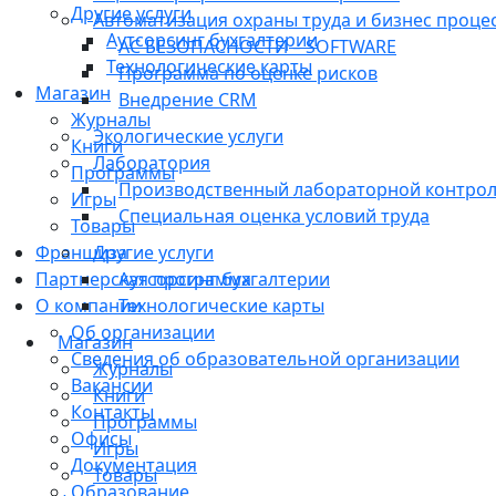
Другие услуги
Автоматизация охраны труда и бизнес проце
Аутсорсинг бухгалтерии
АС БЕЗОПАСНОСТИ – SOFTWARE
Технологические карты
Программа по оценке рисков
Магазин
Внедрение CRM
Журналы
Экологические услуги
Книги
Лаборатория
Программы
Производственный лабораторной контро
Игры
Специальная оценка условий труда
Товары
Франшиза
Другие услуги
Партнерская программа
Аутсорсинг бухгалтерии
О компании
Технологические карты
Об организации
Магазин
Сведения об образовательной организации
Журналы
Вакансии
Книги
Контакты
Программы
Офисы
Игры
Документация
Товары
Образование