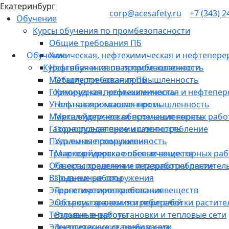
Екатеринбург
corp@acesafety.ru
+7 (343) 2
Обучение
Курсы обучения по промбезопасности
Общие требования ПБ
Обучение
Химическая, нефтехимическая и нефтепе
Курсы обучения по промбезопасности
Нефтяная и газовая промышленность
Металлургическая промышленность
Общие требования ПБ
Горнорудная промышленность
Химическая, нефтехимическая и нефтеп
Угольная промышленность
Нефтяная и газовая промышленность
Маркшейдерское обеспечение горных рабо
Металлургическая промышленность
Газораспределение и газопотребление
Горнорудная промышленность
Подъемные сооружения
Угольная промышленность
Транспортировка опасных веществ
Маркшейдерское обеспечение горных раб
Объекты хранения и переработки растител
Газораспределение и газопотребление
Взрывные работы
Подъемные сооружения
Энергетические требования
Транспортировка опасных веществ
Электроустановки потребителей
Объекты хранения и переработки растите
Тепловые энергоустановки и тепловые сети
Взрывные работы
Электрические станции и сети
Энергетические требования