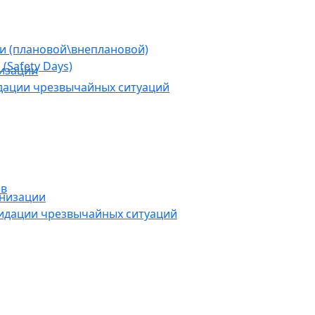
ии (плановой\внеплановой)
(Safety Days)
низации
дации чрезвычайных ситуаций
ов
анизации
видации чрезвычайных ситуаций