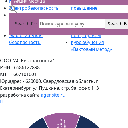
Акция месяца
промбезопасности
переподготовка и
Электробезопасность
повышение
Радиационная
квалификации рабочих
безопасность и
кадров
Search for:
Search B
радиационный контроль
Обучение менеджеров
Экологическая
по продажам
безопасность
Курс обучения
«Вахтовый метод»
ООО "АС Безопасности"
ИНН - 6686127898
КПП - 667101001
Юр.адрес - 620000, Свердловская область, г
Екатеринбург, ул Пушкина, стр. 9а, офис 113
разработка сайта
agensite.ru