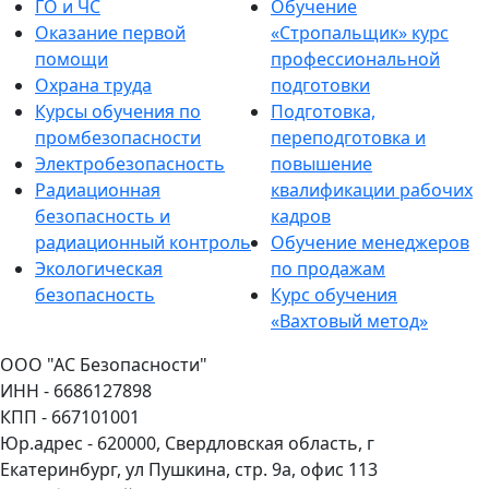
ГО и ЧС
Обучение
Оказание первой
«Стропальщик» курс
помощи
профессиональной
Охрана труда
подготовки
Курсы обучения по
Подготовка,
промбезопасности
переподготовка и
Электробезопасность
повышение
Радиационная
квалификации рабочих
безопасность и
кадров
радиационный контроль
Обучение менеджеров
Экологическая
по продажам
безопасность
Курс обучения
«Вахтовый метод»
ООО "АС Безопасности"
ИНН - 6686127898
КПП - 667101001
Юр.адрес - 620000, Свердловская область, г
Екатеринбург, ул Пушкина, стр. 9а, офис 113