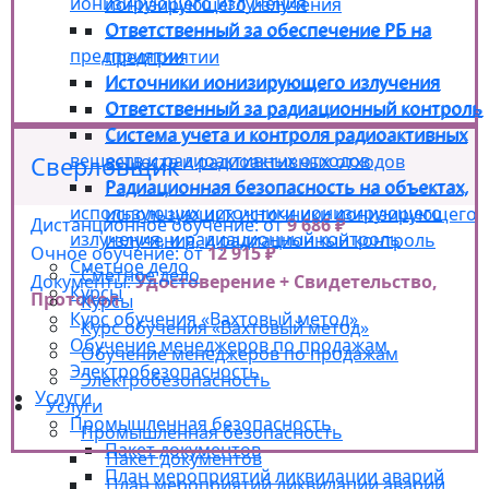
ионизирующего излучения
ионизирующего излучения
Ответственный за обеспечение РБ на
Ответственный за обеспечение РБ на
предприятии
предприятии
Источники ионизирующего излучения
Источники ионизирующего излучения
Ответственный за радиационный контроль
Ответственный за радиационный контроль
Система учета и контроля радиоактивных
Система учета и контроля радиоактивных
веществ и радиоактивных отходов
веществ и радиоактивных отходов
Сверловщик
Радиационная безопасность на объектах,
Радиационная безопасность на объектах,
использующих источники ионизирующего
использующих источники ионизирующего
Дистанционное обучение: от
9 686 ₽
излучения, и радиационный контроль
излучения, и радиационный контроль
Очное обучение: от
12 915 ₽
Сметное дело
Сметное дело
Документы:
Удостоверение + Свидетельство,
Курсы
Протокол
Курсы
Курс обучения «Вахтовый метод»
Курс обучения «Вахтовый метод»
Обучение менеджеров по продажам
Обучение менеджеров по продажам
Электробезопасность
Электробезопасность
Услуги
Услуги
Промышленная безопасность
Промышленная безопасность
Пакет документов
Пакет документов
План мероприятий ликвидации аварий
План мероприятий ликвидации аварий