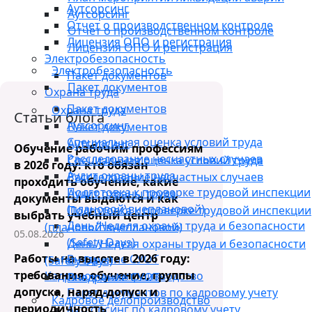
Аутсорсинг
Аутсорсинг
Отчет о производственном контроле
Отчет о производственном контроле
Лицензия ОПО и регистрация
Лицензия ОПО и регистрация
Электробезопасность
Электробезопасность
Пакет документов
Пакет документов
Охрана труда
Пакет документов
Охрана труда
Статьи блога
Аутсорсинг
Пакет документов
Специальная оценка условий труда
Аутсорсинг
Обучение рабочим профессиям
Расследование несчастных случаев
Специальная оценка условий труда
в 2026 году: кто обязан
Аудит охраны труда
Расследование несчастных случаев
проходить обучение, какие
Подготовка к проверке трудовой инспекции
Аудит охраны труда
документы выдаются и как
(плановой\внеплановой)
Подготовка к проверке трудовой инспекции
выбрать учебный центр
День/Неделя охраны труда и безопасности
(плановой\внеплановой)
05.08.2026
(Safety Days)
День/Неделя охраны труда и безопасности
Работы на высоте в 2026 году:
Внедрение СУОТ
(Safety Days)
требования, обучение, группы
Кадровое делопроизводство
Внедрение СУОТ
допуска, наряд-допуск и
Пакет документов по кадровому учету
Кадровое делопроизводство
периодичность
Аутсорсинг по кадровому учету