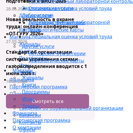
подготовки к ВНОТ-2026
Производственный лабораторной контроль
Экологические услуги
Специальная оценка условий труда
28.05.2026
Лаборатория
Другие услуги
Новая реальность в охране
Производственный лабораторной
Аутсорсинг бухгалтерии
труда: онлайн-конференция
контроль
Технологические карты
«ОТ-ГУРУ 2026»
Специальная оценка условий труда
Магазин
27.05.2026
Журналы
Другие услуги
Книги
Стандарт об организации
Аутсорсинг бухгалтерии
Программы
системы управления сетями
Технологические карты
Игры
газораспределения вводится с 1
Магазин
Товары
июля 2026 г.
Журналы
Франшиза
18.05.2026
Книги
Партнерская программа
Программы
О компании
Игры
Об организации
Смотреть все
Товары
Сведения об образовательной организации
Франшиза
Вакансии
Партнерская программа
Контакты
О компании
Офисы