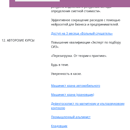
Повышение квалификации «Сметное дело. Курс
ресурсно-индексный и ресурсный методы
определения сметной стоимости».
Эффективное сокращение расходов с помощью
нейросетей для бизнеса и предпринимателей.
Доступ на 3 месяца «Вольный слушатель»
12. АВТОРСКИЕ КУРСЫ
Повышение квалификации «Эксперт по подбору
СИЗ».
«Перезагрузка. От теории к практике».
Будь в теме.
Уверенность в каске.
Машинист крана автомобильного
Машинист крана (крановщик)
Дефектоскопист по магнитному и ультразвуковому
контролю
Промышленный альпинист
Кладовщик