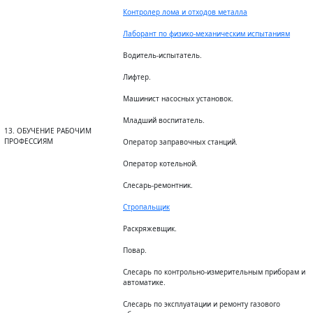
Контролер лома и отходов металла
Лаборант по физико-механическим испытаниям
Водитель-испытатель.
Лифтер.
Машинист насосных установок.
Младший воспитатель.
13. ОБУЧЕНИЕ РАБОЧИМ
ПРОФЕССИЯМ
Оператор заправочных станций.
Оператор котельной.
Слесарь-ремонтник.
Стропальщик
Раскряжевщик.
Повар.
Слесарь по контрольно-измерительным приборам и
автоматике.
Слесарь по эксплуатации и ремонту газового