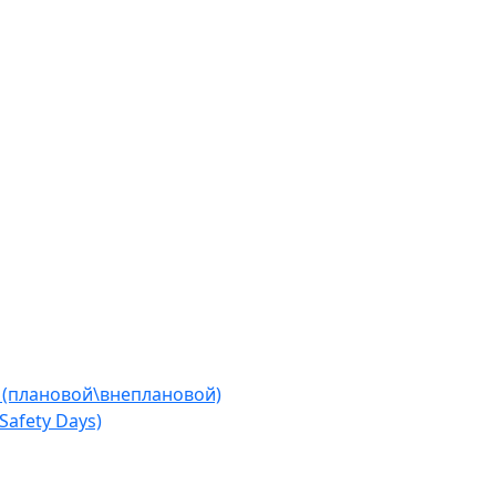
 (плановой\внеплановой)
afety Days)