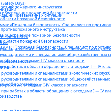
(Safety Days)
противопожарного инструктажа
анизации
а обеспечение пожарной безопасности
видации чрезвычайных ситуаций
 области пожарной безопасности
мма: «Пожарная безопасность. Специалист по противо
 противопожарного инструктажа
за обеспечение пожарной безопасности
 безопасность
в области пожарной безопасности
ятии
амма: «Пожарная безопасность. Специалист по против
уководителями и специалистами экологических служб и
руководителями и специалистами общехозяйственных с
работы с отходами I-IV классов опасности
я безопасность
ри работах в области обращения с отходами I — IV клас
иятии
руководителями и специалистами экологических служб 
 руководителями и специалистами общехозяйственных 
альной подготовки
о работы с отходами I-IV классов опасности
при работах в области обращения с отходами I — IV кл
оизводстве