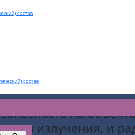
еский) состав
гический) состав
зопасность на объект
щего излучения, и р