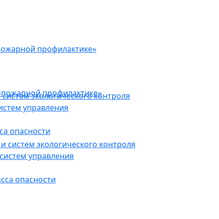
пожарной профилактике»
опожарной профилактике»
 систем экологического контроля
истем управления
са опасности
и систем экологического контроля
систем управления
асса опасности