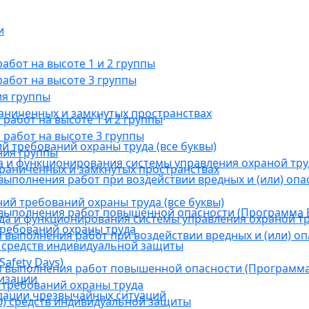
и
бот на высоте 1 и 2 группы
абот на высоте 3 группы
ия группы
раниченных и замкнутых пространствах
абот на высоте 1 и 2 группы
работ на высоте 3 группы
й требований охраны труда (все буквы)
ния группы
 и функционирования системы управления охраной тру
граниченных и замкнутых пространствах
ыполнения работ при воздействии вредных и (или) опа
ний требований охраны труда (все буквы)
выполнения работ повышенной опасности (Программа В
а и функционирования системы управления охраной тр
требований охраны труда
выполнения работ при воздействии вредных и (или) оп
 средств индивидуальной защиты
afety Days)
 выполнения работ повышенной опасности (Программа 
низации
 требований охраны труда
дации чрезвычайных ситуаций
) средств индивидуальной защиты