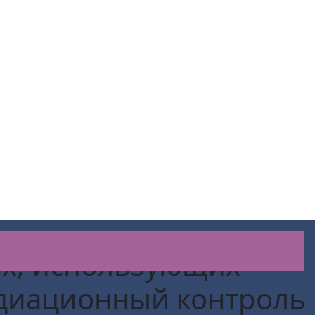
ах, использующих
адиационный контроль