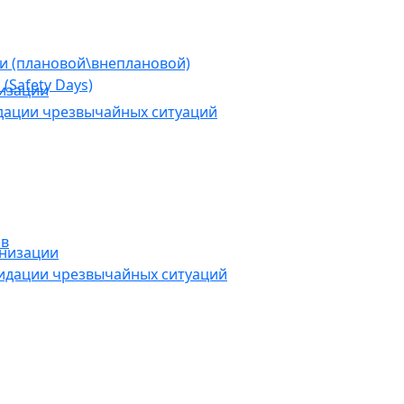
ии (плановой\внеплановой)
(Safety Days)
низации
дации чрезвычайных ситуаций
ов
анизации
видации чрезвычайных ситуаций