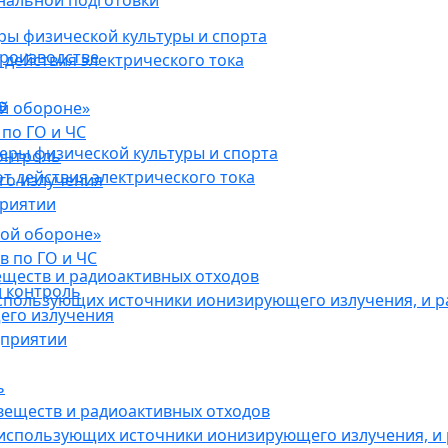
нальной подготовки
ы физической культуры и спорта
роизводстве
действия электрического тока
в
ой обороне»
по ГО и ЧС
ры физической культуры и спорта
онтроль
 действия электрического тока
го излучения
приятии
кой обороне»
в по ГО и ЧС
еществ и радиоактивных отходов
 контроль
использующих источники ионизирующего излучения, и 
его излучения
дприятии
ь
веществ и радиоактивных отходов
 использующих источники ионизирующего излучения, и