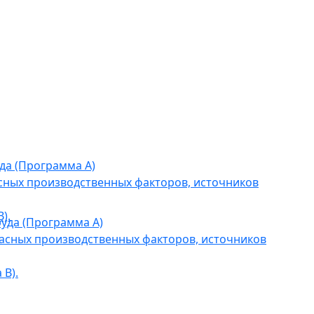
да (Программа А)
сных производственных факторов, источников
).
уда (Программа А)
асных производственных факторов, источников
В).