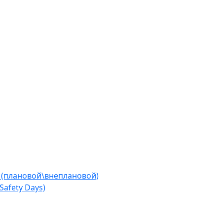
 (плановой\внеплановой)
afety Days)