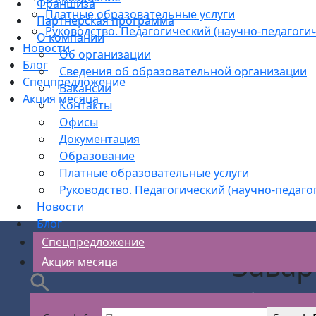
Франшиза
Платные образовательные услуги
Партнерская программа
Руководство. Педагогический (научно-педагогич
О компании
Новости
Об организации
Блог
Сведения об образовательной организации
Спецпредложение
Вакансии
Акция месяца
Контакты
Офисы
Документация
Образование
Платные образовательные услуги
Руководство. Педагогический (научно-педаго
Новости
Блог
Спецпредложение
Завар
Акция месяца
АС Безопасности
>
Рабочие кадр