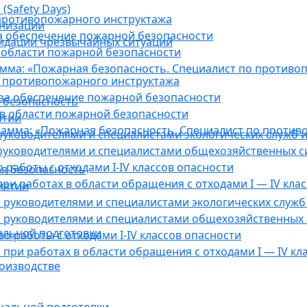
(Safety Days)
противопожарного инструктажа
анизации
а обеспечение пожарной безопасности
видации чрезвычайных ситуаций
 области пожарной безопасности
мма: «Пожарная безопасность. Специалист по противо
 противопожарного инструктажа
за обеспечение пожарной безопасности
 безопасность
в области пожарной безопасности
ятии
амма: «Пожарная безопасность. Специалист по против
уководителями и специалистами экологических служб и
руководителями и специалистами общехозяйственных с
работы с отходами I-IV классов опасности
я безопасность
ри работах в области обращения с отходами I — IV клас
иятии
руководителями и специалистами экологических служб 
 руководителями и специалистами общехозяйственных 
альной подготовки
о работы с отходами I-IV классов опасности
при работах в области обращения с отходами I — IV кл
оизводстве