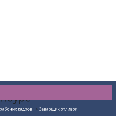
инбуре
рабочих кадров
>
Заварщик отливок