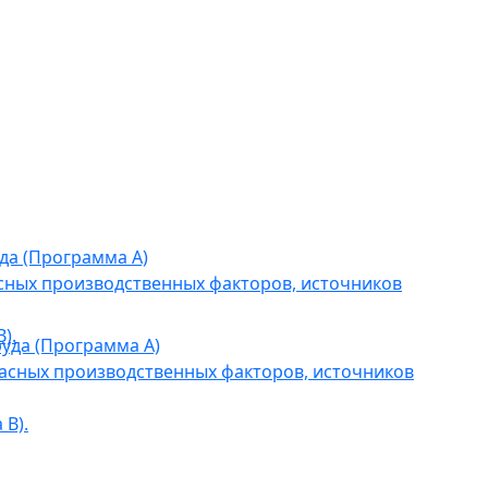
да (Программа А)
сных производственных факторов, источников
).
уда (Программа А)
асных производственных факторов, источников
В).