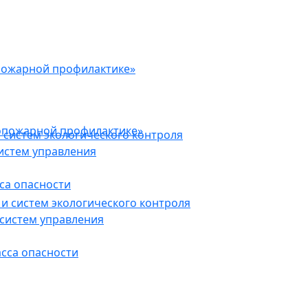
пожарной профилактике»
опожарной профилактике»
 систем экологического контроля
истем управления
са опасности
и систем экологического контроля
систем управления
асса опасности