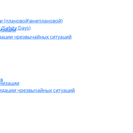
ии (плановой\внеплановой)
(Safety Days)
низации
дации чрезвычайных ситуаций
ов
анизации
видации чрезвычайных ситуаций