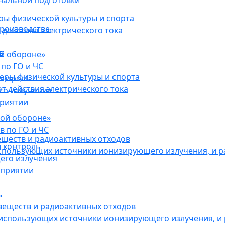
нальной подготовки
ы физической культуры и спорта
роизводстве
действия электрического тока
в
ой обороне»
по ГО и ЧС
ры физической культуры и спорта
онтроль
 действия электрического тока
го излучения
приятии
кой обороне»
в по ГО и ЧС
еществ и радиоактивных отходов
 контроль
использующих источники ионизирующего излучения, и 
его излучения
дприятии
ь
веществ и радиоактивных отходов
 использующих источники ионизирующего излучения, и