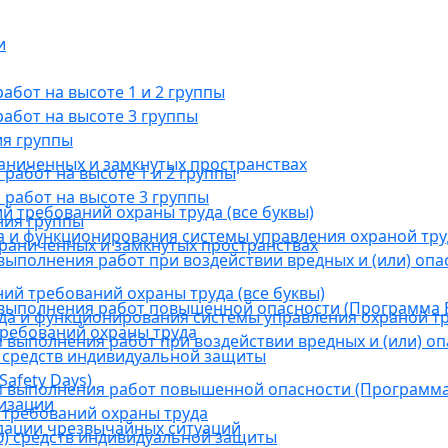
и
бот на высоте 1 и 2 группы
абот на высоте 3 группы
ия группы
раниченных и замкнутых пространствах
абот на высоте 1 и 2 группы
работ на высоте 3 группы
й требований охраны труда (все буквы)
ния группы
 и функционирования системы управления охраной тру
граниченных и замкнутых пространствах
ыполнения работ при воздействии вредных и (или) опа
ний требований охраны труда (все буквы)
выполнения работ повышенной опасности (Программа В
а и функционирования системы управления охраной тр
требований охраны труда
выполнения работ при воздействии вредных и (или) оп
 средств индивидуальной защиты
afety Days)
 выполнения работ повышенной опасности (Программа 
низации
 требований охраны труда
дации чрезвычайных ситуаций
) средств индивидуальной защиты