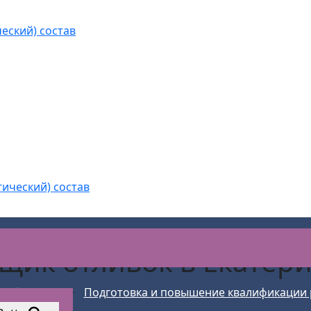
еский) состав
гический) состав
щик отливок
в Екатер
ы обучение
>
Подготовка и повышение квалификации 