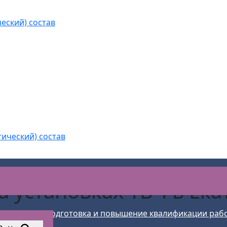
еский) состав
гический) состав
а установках ТВЧ
в Ек
учение
>
Подготовка и повышение квалификации раб