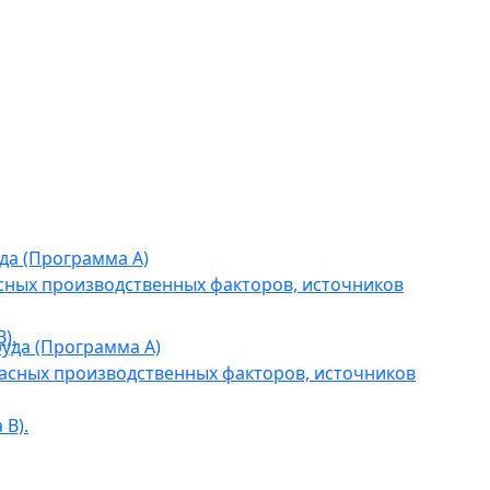
да (Программа А)
сных производственных факторов, источников
).
уда (Программа А)
асных производственных факторов, источников
В).