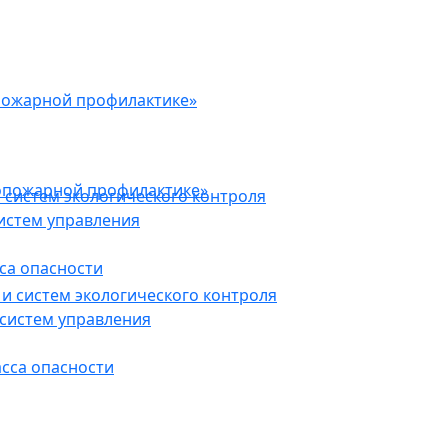
пожарной профилактике»
опожарной профилактике»
 систем экологического контроля
истем управления
са опасности
и систем экологического контроля
систем управления
асса опасности