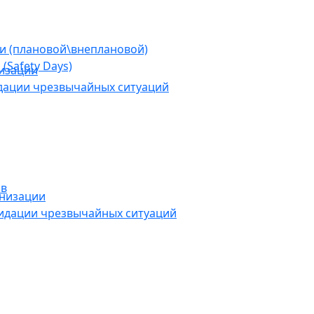
ии (плановой\внеплановой)
(Safety Days)
низации
дации чрезвычайных ситуаций
ов
анизации
видации чрезвычайных ситуаций