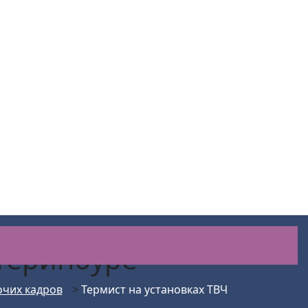
атеринбуре
очих кадров
>
Термист на установках ТВЧ