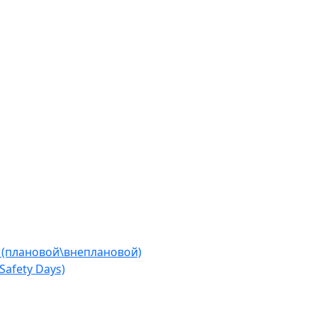
 (плановой\внеплановой)
afety Days)