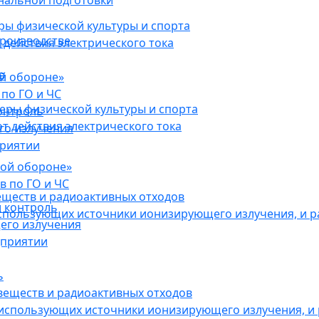
нальной подготовки
ы физической культуры и спорта
роизводстве
действия электрического тока
в
ой обороне»
по ГО и ЧС
ры физической культуры и спорта
онтроль
 действия электрического тока
го излучения
приятии
кой обороне»
в по ГО и ЧС
еществ и радиоактивных отходов
 контроль
использующих источники ионизирующего излучения, и 
его излучения
дприятии
ь
веществ и радиоактивных отходов
 использующих источники ионизирующего излучения, и