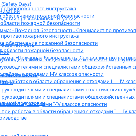
(Safety Days)
противопожарного инструктажа
анизации
а обеспечение пожарной безопасности
видации чрезвычайных ситуаций
 области пожарной безопасности
мма: «Пожарная безопасность. Специалист по противо
 противопожарного инструктажа
за обеспечение пожарной безопасности
 безопасность
в области пожарной безопасности
ятии
амма: «Пожарная безопасность. Специалист по против
уководителями и специалистами экологических служб и
руководителями и специалистами общехозяйственных с
работы с отходами I-IV классов опасности
я безопасность
ри работах в области обращения с отходами I — IV клас
иятии
руководителями и специалистами экологических служб 
 руководителями и специалистами общехозяйственных 
альной подготовки
о работы с отходами I-IV классов опасности
при работах в области обращения с отходами I — IV кл
оизводстве