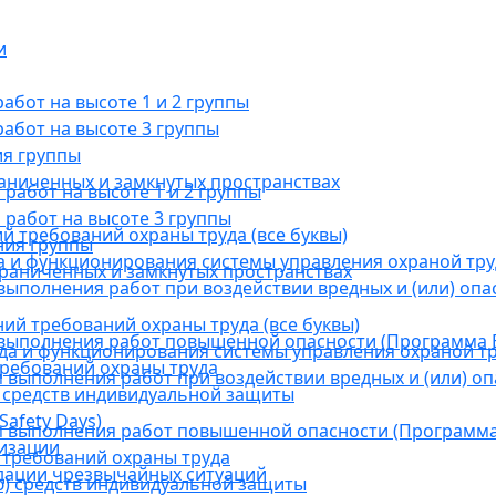
и
бот на высоте 1 и 2 группы
абот на высоте 3 группы
ия группы
раниченных и замкнутых пространствах
абот на высоте 1 и 2 группы
работ на высоте 3 группы
й требований охраны труда (все буквы)
ния группы
 и функционирования системы управления охраной тру
граниченных и замкнутых пространствах
ыполнения работ при воздействии вредных и (или) опа
ний требований охраны труда (все буквы)
выполнения работ повышенной опасности (Программа В
а и функционирования системы управления охраной тр
требований охраны труда
выполнения работ при воздействии вредных и (или) оп
 средств индивидуальной защиты
afety Days)
 выполнения работ повышенной опасности (Программа 
низации
 требований охраны труда
дации чрезвычайных ситуаций
) средств индивидуальной защиты