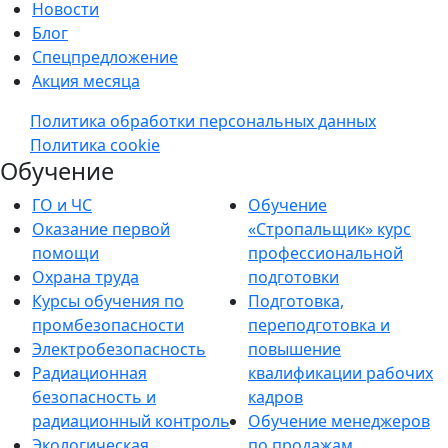
Новости
Блог
Спецпредложение
Акция месяца
Политика обработки персональных данных
Политика cookie
Обучение
ГО и ЧС
Обучение
Оказание первой
«Стропальщик» курс
помощи
профессиональной
Охрана труда
подготовки
Курсы обучения по
Подготовка,
промбезопасности
переподготовка и
Электробезопасность
повышение
Радиационная
квалификации рабочих
безопасность и
кадров
радиационный контроль
Обучение менеджеров
Экологическая
по продажам