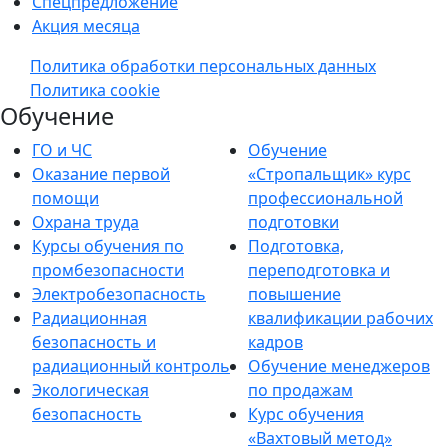
Спецпредложение
Акция месяца
Политика обработки персональных данных
Политика cookie
Обучение
ГО и ЧС
Обучение
Оказание первой
«Стропальщик» курс
помощи
профессиональной
Охрана труда
подготовки
Курсы обучения по
Подготовка,
промбезопасности
переподготовка и
Электробезопасность
повышение
Радиационная
квалификации рабочих
безопасность и
кадров
радиационный контроль
Обучение менеджеров
Экологическая
по продажам
безопасность
Курс обучения
«Вахтовый метод»