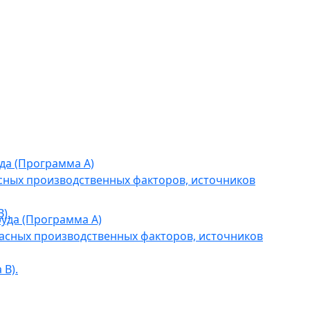
да (Программа А)
сных производственных факторов, источников
).
уда (Программа А)
асных производственных факторов, источников
В).