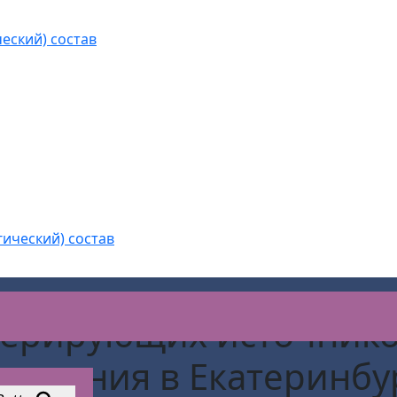
еский) состав
гический) состав
енерирующих источник
злучения
в Екатеринбу