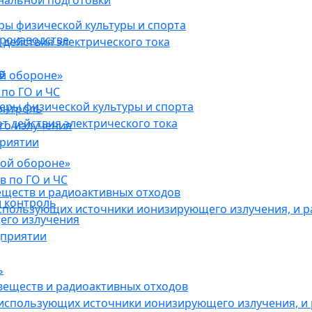
нальной подготовки
ы физической культуры и спорта
роизводстве
действия электрического тока
в
ой обороне»
по ГО и ЧС
ры физической культуры и спорта
онтроль
 действия электрического тока
го излучения
приятии
кой обороне»
в по ГО и ЧС
еществ и радиоактивных отходов
 контроль
использующих источники ионизирующего излучения, и 
его излучения
дприятии
ь
веществ и радиоактивных отходов
 использующих источники ионизирующего излучения, и