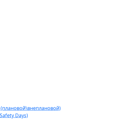
 (плановой\внеплановой)
afety Days)