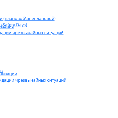
ии (плановой\внеплановой)
(Safety Days)
низации
дации чрезвычайных ситуаций
ов
анизации
видации чрезвычайных ситуаций