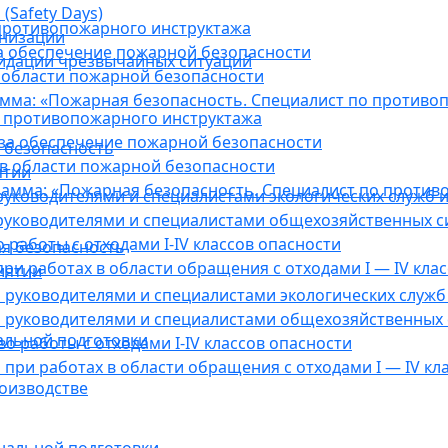
(Safety Days)
противопожарного инструктажа
анизации
а обеспечение пожарной безопасности
видации чрезвычайных ситуаций
 области пожарной безопасности
мма: «Пожарная безопасность. Специалист по противо
 противопожарного инструктажа
за обеспечение пожарной безопасности
 безопасность
в области пожарной безопасности
ятии
амма: «Пожарная безопасность. Специалист по против
уководителями и специалистами экологических служб и
руководителями и специалистами общехозяйственных с
работы с отходами I-IV классов опасности
я безопасность
ри работах в области обращения с отходами I — IV клас
иятии
руководителями и специалистами экологических служб 
 руководителями и специалистами общехозяйственных 
альной подготовки
о работы с отходами I-IV классов опасности
при работах в области обращения с отходами I — IV кл
оизводстве