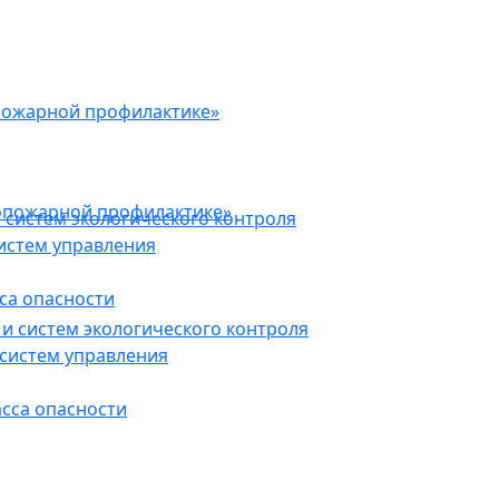
пожарной профилактике»
опожарной профилактике»
 систем экологического контроля
истем управления
са опасности
и систем экологического контроля
систем управления
асса опасности