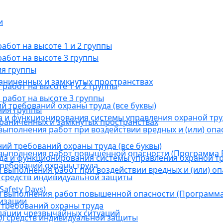
и
бот на высоте 1 и 2 группы
абот на высоте 3 группы
ия группы
раниченных и замкнутых пространствах
абот на высоте 1 и 2 группы
работ на высоте 3 группы
й требований охраны труда (все буквы)
ния группы
 и функционирования системы управления охраной тру
граниченных и замкнутых пространствах
ыполнения работ при воздействии вредных и (или) опа
ний требований охраны труда (все буквы)
выполнения работ повышенной опасности (Программа В
а и функционирования системы управления охраной тр
требований охраны труда
выполнения работ при воздействии вредных и (или) оп
 средств индивидуальной защиты
afety Days)
 выполнения работ повышенной опасности (Программа 
низации
 требований охраны труда
дации чрезвычайных ситуаций
) средств индивидуальной защиты