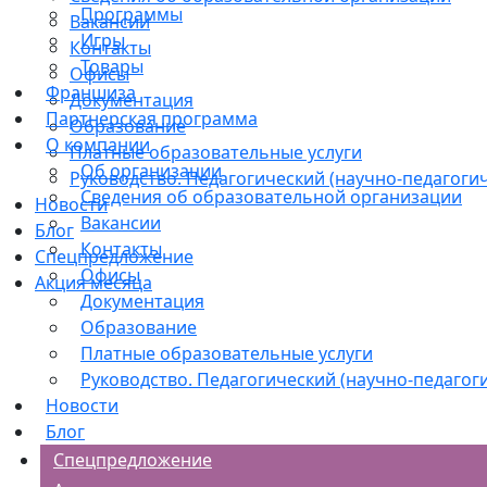
Программы
Вакансии
Игры
Контакты
Товары
Офисы
Франшиза
Документация
Партнерская программа
Образование
О компании
Платные образовательные услуги
Об организации
Руководство. Педагогический (научно-педагогич
Сведения об образовательной организации
Новости
Вакансии
Блог
Контакты
Спецпредложение
Офисы
Акция месяца
Документация
Образование
Платные образовательные услуги
Руководство. Педагогический (научно-педагоги
Новости
Блог
Спецпредложение